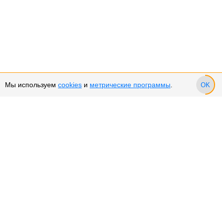
Мы используем
cookies
и
метрические программы
.
OK
Сервис и поддержка
Оплата частями
Подарочные сертификаты
Возврат и обмен товара
Возврат денежных средств