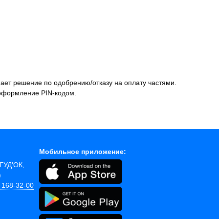
мает решение по одобрению/отказу на оплату частями.
 оформление PIN-кодом.
Мобильное приложение:
 ГУД'ОК,
)
) 168-32-00