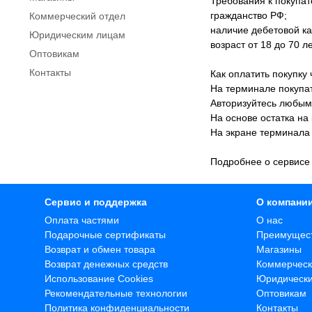
Требования к покупат
гражданство РФ;
Коммерческий отдел
наличие дебетовой к
Юридическим лицам
возраст от 18 до 70 ле
Оптовикам
Контакты
Как оплатить покупку 
На терминале покупа
Авторизуйтесь любым 
На основе остатка на
На экране терминала
Подробнее о сервисе и
Сервис и поддержка
О компани
Оплата частями
О нас
Подарочные сертификаты
Преимущес
Возврат и обмен товара
Магазины
Возврат денежных средств
Коммерческ
Использование Cookies
Юридическ
Рекомендательные технологии
Оптовикам
Политика конфиденциальности
Контакты