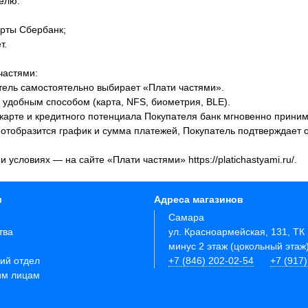
елю:
арты Сбербанк;
т.
частями:
тель самостоятельно выбирает «Плати частями».
удобным способом (карта, NFS, биометрия, BLE).
 карте и кредитного потенциала Покупателя банк мгновенно прини
 отобразится график и сумма платежей, Покупатель подтверждает
 условиях — на сайте «Плати частями» https://platichastyami.ru/.
и
Адреса магазинов
Самара
тва
ул. Красноармейская, 131, ТК
минус 2 этаж (цокольный этаж
ий отдел
+7 (846) 202-02-54
+7 (917
им лицам